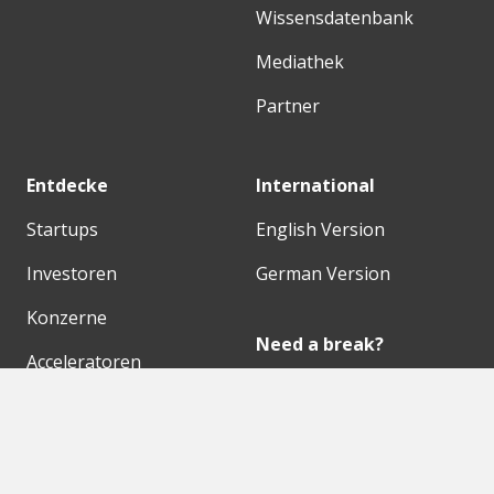
Wissensdatenbank
Mediathek
Partner
Entdecke
International
Startups
English Version
Investoren
German Version
Konzerne
Need a break?
Acceleratoren
Fitnesskit
Initiativen
Bubble Shooter
Digitale Hubs
Workspaces