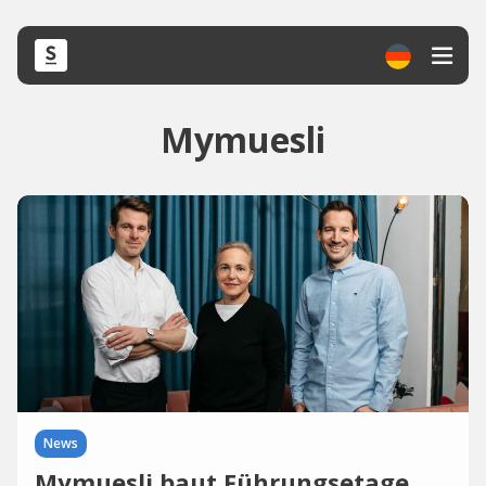
Mymuesli
News
Mymuesli baut Führungsetage