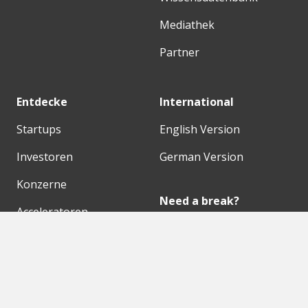
Mediathek
Partner
Entdecke
International
Startups
English Version
Investoren
German Version
Konzerne
Need a break?
Acceleratoren
Fitnesskit
Initiativen
Bubble Shooter
Digitale Hubs
Workspaces