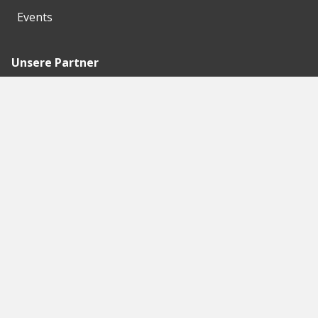
Events
Unsere Partner
Empfohlene
Seiten
Berlin
Munich
Frankfurt