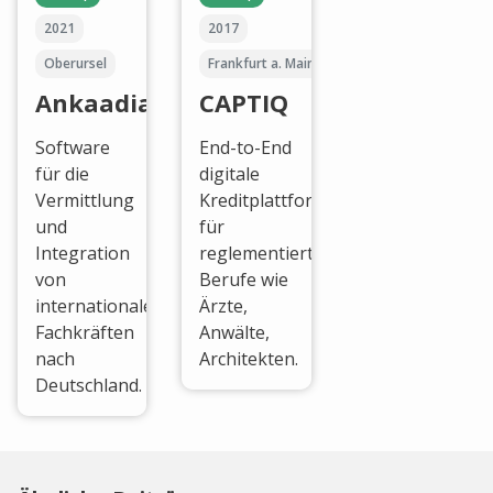
2021
2017
Oberursel
Frankfurt a. Main
Ankaadia
CAPTIQ
Software
End-to-End
für die
digitale
Vermittlung
Kreditplattform
und
für
Integration
reglementierte
von
Berufe wie
internationalen
Ärzte,
Fachkräften
Anwälte,
nach
Architekten.
Deutschland.