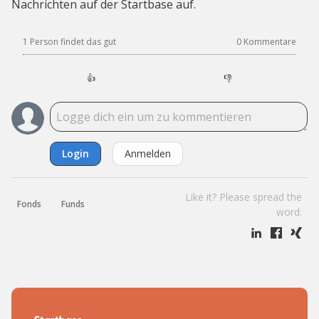
Nachrichten auf der Startbase auf.
1 Person findet das gut
0
Kommentare
👍
👎
Login
Anmelden
Like it? Please spread the
Fonds
Funds
word: