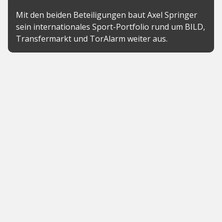
Mit den beiden Beteiligungen baut Axel Springer
sein internationales Sport-Portfolio rund um BILD,
Transfermarkt und TorAlarm weiter aus.
News
Chargepoly sichert sich 23
Millionen Euro