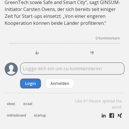
GreenTech sowie Safe and Smart City“, sagt GINSUM-
Initiator Carsten Ovens, der sich bereits seit einiger
Zeit für Start-ups einsetzt. „Von einer engeren
Kooperation können beide Länder profitieren.“
0
Kommentare
👍
👎
Login
Anmelden
Like it? Please spread the
elnet
israel
word:
mittelstand
startup