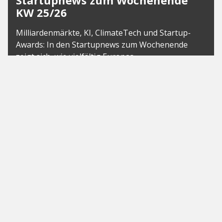
Startupnews zum Wochenende
KW 25/26
Milliardenmärkte, KI, ClimateTech und Startup-
Awards: In den Startupnews zum Wochenende
zeigt sich, wie vielfältig Europas
Innovationslandschaft aktuell wächst. Von
Millionenfinanzierungen über erfolgreiche Exits
bis...