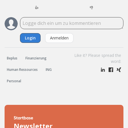
👍
👎
Login
Anmelden
Like it? Please spread the
Beplus
Finanzierung
word:
Human Ressources
ING
Personal
Newsletter