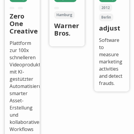
2012
Zero
Hamburg
Berlin
One
Warner
adjust
Creative
Bros.
Software
Plattform
to
zur 100x
measure
schnelleren
marketing
Videoproduktion
activities
mit KI-
and detect
gestützter
frauds.
Automatisierung,
smarter
Asset-
Erstellung
und
kollaborativen
Workflows