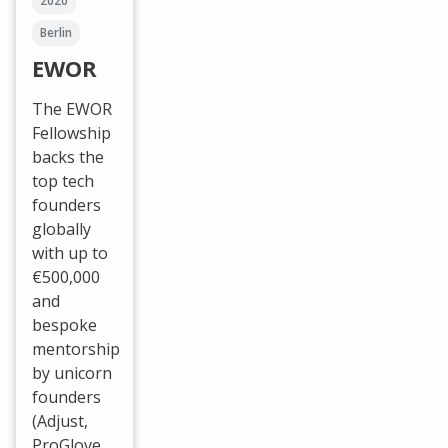
2020
Berlin
EWOR
The EWOR
Fellowship
backs the
top tech
founders
globally
with up to
€500,000
and
bespoke
mentorship
by unicorn
founders
(Adjust,
ProGlove,