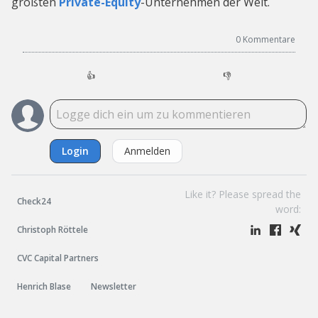
größten
Private-Equity
-Unternehmen der Welt.
0
Kommentare
👍
👎
Login
Anmelden
Like it? Please spread the
Check24
word:
Christoph Röttele
CVC Capital Partners
Henrich Blase
Newsletter