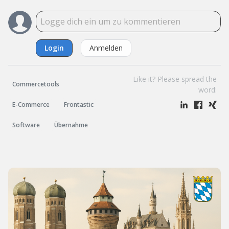
Login
Anmelden
Like it? Please spread the
Commercetools
word:
E-Commerce
Frontastic
Software
Übernahme