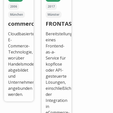
2006
2017
München
Münster
commercetools
FRONTASTIC
Cloudbasierte
Bereitstellung
E-
eines
Commerce-
Frontend-
Technologie,
as-a-
worüber
Service für
Handelsmodelle
kopflose
abgebildet
oder API-
und
gesteuerte
Unternehmensprozesse
Lösungen,
angebunden
einschließlich
werden.
der
Integration
in
eCommerce-