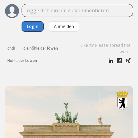
Login
Anmelden
Like it? Please spread the
dhdl
die höhle der löwen
word:
Höhle der Löwen