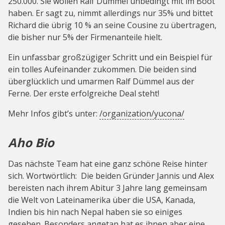
250.000. Sie wollen Ralf Dümmel unbedingt mit im Boot
haben. Er sagt zu, nimmt allerdings nur 35% und bittet
Richard die übrig 10 % an seine Cousine zu übertragen,
die bisher nur 5% der Firmenanteile hielt.
Ein unfassbar großzügiger Schritt und ein Beispiel für
ein tolles Aufeinander zukommen. Die beiden sind
überglücklich und umarmen Ralf Dümmel aus der
Ferne. Der erste erfolgreiche Deal steht!
Mehr Infos gibt’s unter:
/organization/yucona/
Aho Bio
Das nächste Team hat eine ganz schöne Reise hinter
sich. Wortwörtlich: Die beiden Gründer Jannis und Alex
bereisten nach ihrem Abitur 3 Jahre lang gemeinsam
die Welt von Lateinamerika über die USA, Kanada,
Indien bis hin nach Nepal haben sie so einiges
gesehen. Besonders angetan hat es ihnen aber eine