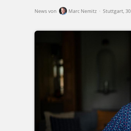
News von
Marc Nemitz
·
Stuttgart, 3