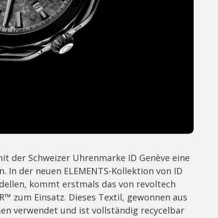
mit der Schweizer Uhrenmarke ID Genève eine
. In der neuen ELEMENTS-Kollektion von ID
ellen, kommt erstmals das von revoltech
VR™ zum Einsatz. Dieses Textil, gewonnen aus
en verwendet und ist vollständig recycelbar