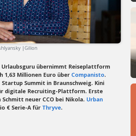
shlyansky |Gilion
n. Urlaubsguru übernimmt Reiseplattform
ch 1,63 Millionen Euro über
Companisto
.
 Startup Summit in Braunschweig. Kini
ür digitale Recruiting-Plattform. Erste
m Schmitt neuer CCO bei Nikola.
Urban
o € Serie-A für
Thryve
.