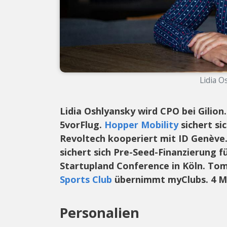
Lidia O
Lidia Oshlyansky wird CPO bei Gilio
5vorFlug.
Hopper Mobility
sichert si
Revoltech kooperiert mit ID Genève.
sichert sich Pre-Seed-Finanzierung f
Startupland Conference in Köln. To
Sports Club
übernimmt myClubs. 4 Mi
Personalien