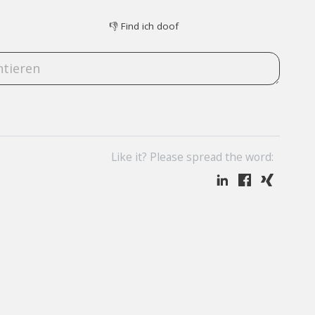
👎
Find ich doof
Like it? Please spread the word: