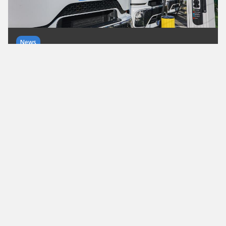
News
Chargepoly sichert sich 23
Millionen Euro
Das französische ClimateTech baut seine
Ladeinfrastruktur für elektrische Lkw europaweit
aus. Mehrere hundert Schnellladepunkte
versorgen bereits heute Logistikflotten in
Frankreich, Großbritannien und Kanada.