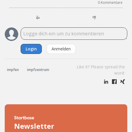
0
Kommentare
👍
👎
Login
Anmelden
Like it? Please spread the
impfen
impfzentrum
word:
Newsletter