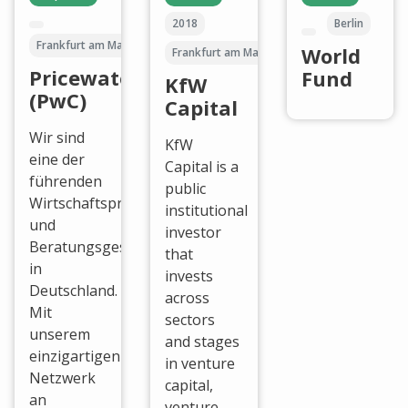
2018
Berlin
Frankfurt am Main
World
Frankfurt am Main
PricewaterhouseCoopers
Fund
KfW
(PwC)
Capital
Wir sind
KfW
eine der
Capital is a
führenden
public
Wirtschaftsprüfungs-
institutional
und
investor
Beratungsgesellschaft
that
in
invests
Deutschland.
across
Mit
sectors
unserem
and stages
einzigartigen
in venture
Netzwerk
capital,
an
venture