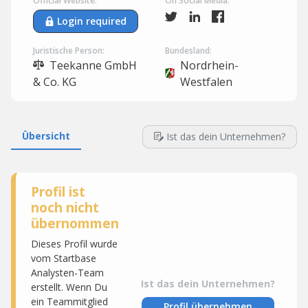
Official Website:
On Social Media:
Login required
Juristische Person:
Bundesland:
Teekanne GmbH
Nordrhein-
& Co. KG
Westfalen
Übersicht
Ist das dein Unternehmen?
Profil ist
noch nicht
übernommen
Dieses Profil wurde
vom Startbase
Analysten-Team
Ist das dein Unternehmen?
erstellt. Wenn Du
ein Teammitglied
Profil übernehmen