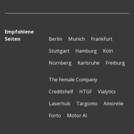
Empfohlene
Seiten
Berlin
Munich
Frankfurt
Stuttgart
Hamburg
Köln
Nürnberg
Karlsruhe
Freiburg
The Female Company
Creditshelf
HTGF
Vialytics
Laserhub
Targomo
Amorelie
Forto
Motor AI