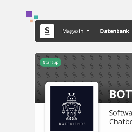
Magazin
Datenbank
Startup
BOT
Softwa
Chatbo