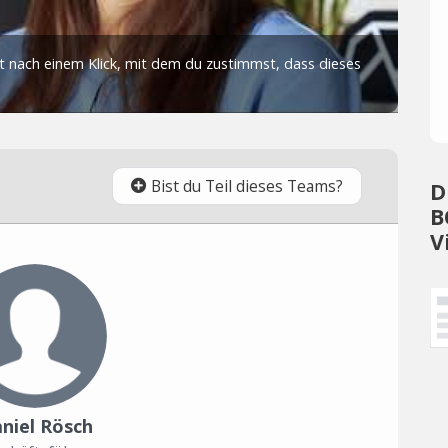
Bist du Teil dieses Teams?
D
B
V
niel Rösch