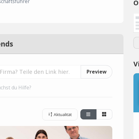
chäftsführer
O
ends
V
Preview
chst du Hilfe?
Aktualität