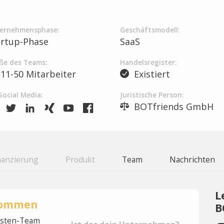
ernehmensphase:
Geschäftsmodell:
artup-Phase
SaaS
ße des Teams:
Handelsregister:
11-50 Mitarbeiter
Existiert
Social Media:
Juristische Person:
BOTfriends GmbH
nanzierung
Produkt
Team
Nachrichten
L
rnommen
B
lysten-Team