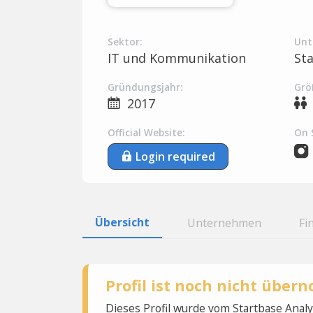
Sektor:
Unt
IT und Kommunikation
St
Gründungsjahr:
Grö
2017
Official Website:
On 
Login required
Übersicht
Unternehmen
Fi
Profil ist noch nicht übe
Dieses Profil wurde vom Startbase Ana