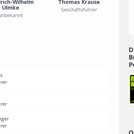
drich-Wilhelm
Thomas Krause
Ulmke
Geschäftsführer
unbekannt
D
B
P
es
rer
rer
nger
rer
O