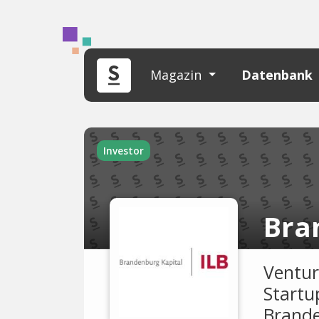
Magazin
Datenbank
Investor
Bra
Ventur
Startu
Brand