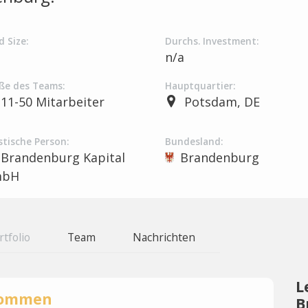
d Size:
Durchs. Investment:
a
n/a
ße des Teams:
Hauptquartier:
11-50 Mitarbeiter
Potsdam, DE
stische Person:
Bundesland:
Brandenburg Kapital
Brandenburg
mbH
rtfolio
Team
Nachrichten
L
rnommen
B