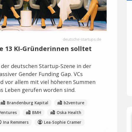
deutsche-startups.de
e 13 KI-Gründerinnen solltet
 der deutschen Startup-Szene in der
assiver Gender Funding Gap. VCs
und vor allem mit viel höheren Summen
ns Leben gerufen worden sind.
Brandenburg Kapital
b2venture
Ventures
BMH
Oska Health
Ina Remmers
Lea-Sophie Cramer