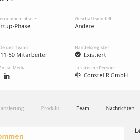
ernehmensphase:
Geschäftsmodell:
artup-Phase
Andere
ße des Teams:
Handelsregister:
11-50 Mitarbeiter
Existiert
Social Media:
Juristische Person:
ConstellR GmbH
nanzierung
Produkt
Team
Nachrichten
L
rnommen