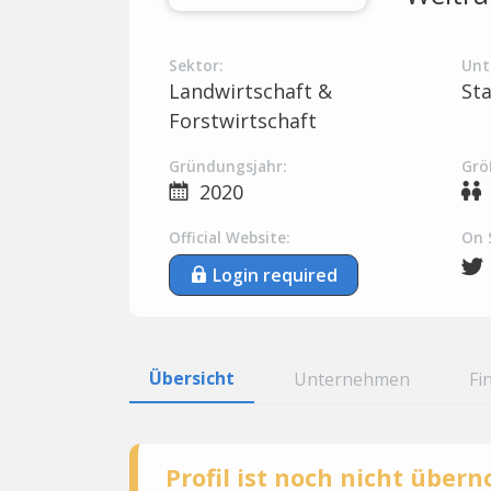
Sektor:
Unt
Landwirtschaft &
St
Forstwirtschaft
Gründungsjahr:
Grö
2020
Official Website:
On 
Login required
Übersicht
Unternehmen
Fi
Profil ist noch nicht übe