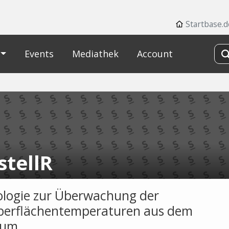
Startbase.d
Events
Mediathek
Account
stellR
logie zur Überwachung der
erflächentemperaturen aus dem
aum.