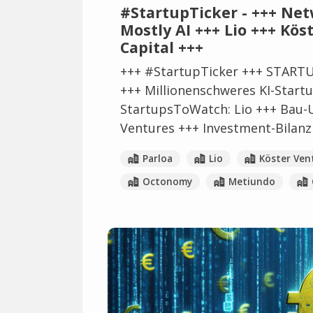
#StartupTicker - +++ N
Mostly AI +++ Lio +++ Kö
Capital +++
+++ #StartupTicker +++ STARTU
+++ Millionenschweres KI-Startu
StartupsToWatch: Lio +++ Bau-
Ventures +++ Investment-Bilanz 
Parloa
Lio
Köster Ven
Octonomy
Metiundo