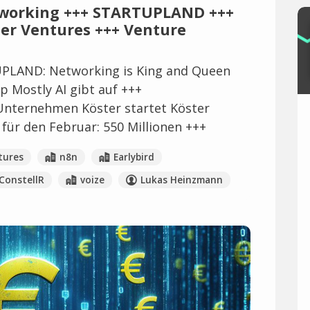
etworking +++ STARTUPLAND +++
ster Ventures +++ Venture
PLAND: Networking is King and Queen
p Mostly AI gibt auf +++
Unternehmen Köster startet Köster
für den Februar: 550 Millionen +++
tures
n8n
Earlybird
ConstellR
voize
Lukas Heinzmann