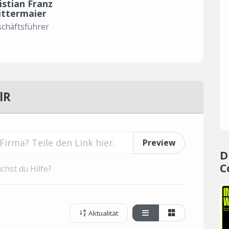
istian Franz
ittermaier
chäftsführer
lR
Preview
D
C
chst du Hilfe?
Aktualität