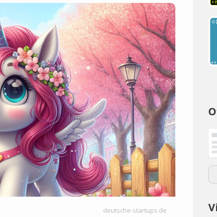
O
V
deutsche-startups.de