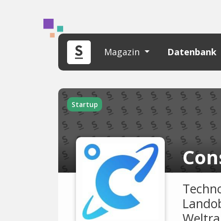
Magazin
Datenbank
Startup
Con
Techno
Landob
Weltr