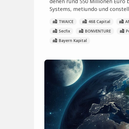
denen rund 550 Millionen Euro
Systems, metiundo und constell
TWAICE
468 Capital
A
Secfix
BONVENTURE
P
Bayern Kapital