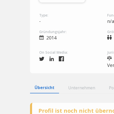
Type:
Fun
-
n/
Gründungsjahr:
Grö
2014
On Social Media:
Juri
Ve
Übersicht
Unternehmen
Po
Profil ist noch nicht übe