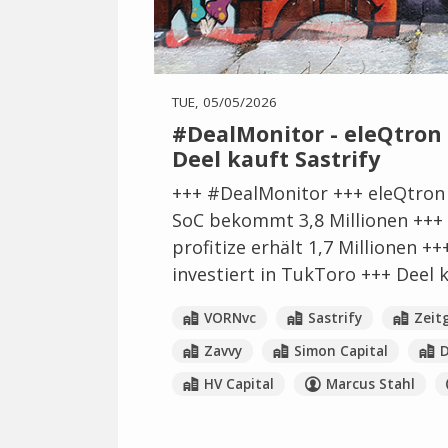
TUE, 05/05/2026
#DealMonitor - eleQtron 
Deel kauft Sastrify
+++ #DealMonitor +++ eleQtron 
SoC bekommt 3,8 Millionen +++ v
profitize erhält 1,7 Millionen 
investiert in TukToro +++ Deel k
VORNvc
Sastrify
Zeit
Zavvy
Simon Capital
D
HV Capital
Marcus Stahl