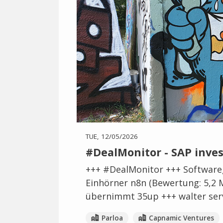
TUE, 12/05/2026
#DealMonitor - SAP inves
+++ #DealMonitor +++ Softwaregi
Einhörner n8n (Bewertung: 5,2 M
übernimmt 35up +++ walter serv
Parloa
Capnamic Ventures