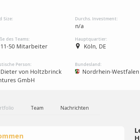
d Size:
Durchs. Investment:
a
n/a
ße des Teams:
Hauptquartier:
11-50 Mitarbeiter
Köln, DE
stische Person:
Bundesland:
Dieter von Holtzbrinck
Nordrhein-Westfalen
ntures GmbH
rtfolio
Team
Nachrichten
L
rnommen
H