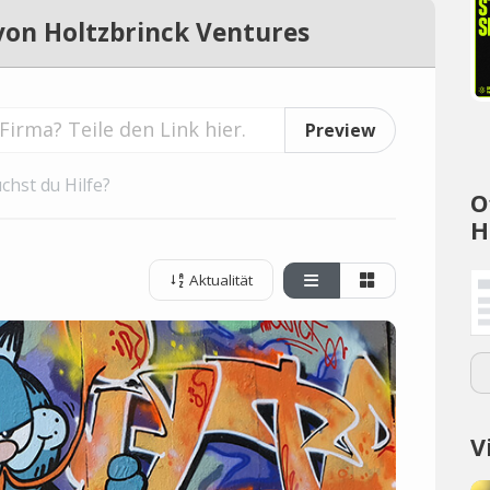
von Holtzbrinck Ventures
Preview
chst du Hilfe?
O
H
Aktualität
V