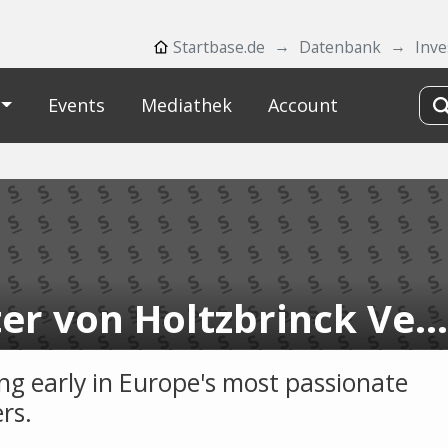
Startbase.de
Datenbank
Inve
Events
Mediathek
Account
Dieter von Holtzbrinck Ventures
ing early in Europe's most passionate
rs.