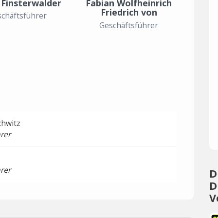
 Finsterwalder
Fabian Wolfheinrich
Friedrich von
chäftsführer
Trotha
Geschäftsführer
chwitz
rer
rer
D
D
V