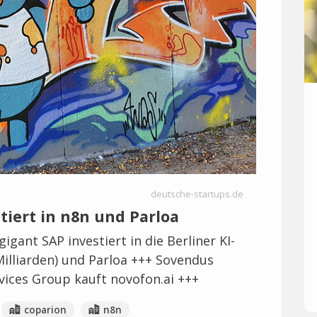
deutsche-startups.de
tiert in n8n und Parloa
gant SAP investiert in die Berliner KI-
illiarden) und Parloa +++ Sovendus
ices Group kauft novofon.ai +++
coparion
n8n