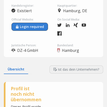
Handelsregister:
Hauptquartier:
Existiert
Hamburg, DE
Official Website:
On Social Media:
Login required
Juristische Person:
Bundesland:
DZ-4 GmbH
Hamburg
Übersicht
Ist das dein Unternehmen?
Profil ist
noch nicht
übernommen
Dieses Profil wurde