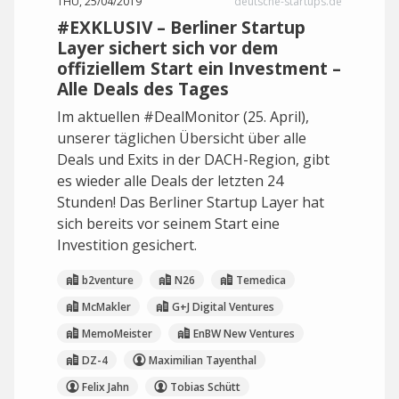
THU, 25/04/2019
deutsche-startups.de
#EXKLUSIV – Berliner Startup
Layer sichert sich vor dem
offiziellem Start ein Investment –
Alle Deals des Tages
Im aktuellen #DealMonitor (25. April),
unserer täglichen Übersicht über alle
Deals und Exits in der DACH-Region, gibt
es wieder alle Deals der letzten 24
Stunden! Das Berliner Startup Layer hat
sich bereits vor seinem Start eine
Investition gesichert.
b2venture
N26
Temedica
McMakler
G+J Digital Ventures
MemoMeister
EnBW New Ventures
DZ-4
Maximilian Tayenthal
Felix Jahn
Tobias Schütt