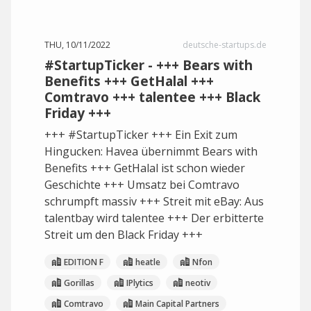
THU, 10/11/2022
deutsche-startups.de
#StartupTicker - +++ Bears with
Benefits +++ GetHalal +++
Comtravo +++ talentee +++ Black
Friday +++
+++ #StartupTicker +++ Ein Exit zum
Hingucken: Havea übernimmt Bears with
Benefits +++ GetHalal ist schon wieder
Geschichte +++ Umsatz bei Comtravo
schrumpft massiv +++ Streit mit eBay: Aus
talentbay wird talentee +++ Der erbitterte
Streit um den Black Friday +++
EDITION F
heatle
Nfon
Gorillas
IPlytics
neotiv
Comtravo
Main Capital Partners