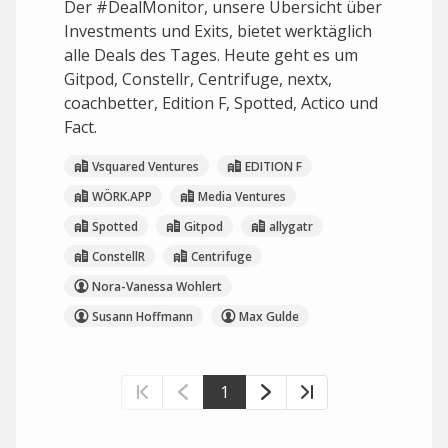
Der #DealMonitor, unsere Übersicht über
Investments und Exits, bietet werktäglich
alle Deals des Tages. Heute geht es um
Gitpod, Constellr, Centrifuge, nextx,
coachbetter, Edition F, Spotted, Actico und
Fact.
Vsquared Ventures
EDITION F
WÖRK.APP
Media Ventures
Spotted
Gitpod
allygatr
ConstellR
Centrifuge
Nora-Vanessa Wohlert
Susann Hoffmann
Max Gulde
1