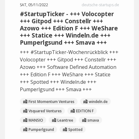
SAT, 05/11/2022
deutsche-startups.de
#StartupTicker - +++ Volocopter
+++ Gitpod +++ Constellr +++
Azowo +++ Edition F +++ WeShare
+++ Statice +++ Windeln.de +++
Pumperlgsund +++ Smava +++
+++ #StartupTicker-Wochenrückblick +++
Volocopter +++ Gitpod +++ Constellr +++
Azowo +++ Software Defined Automation
+++ Edition F +++ WeShare +++ Statice
+++ Spotted +++ Windeln.de +++
Pumperlgsund +++ Smava +++
First Momentum Ventures
windeln.de
Vsquared Ventures
EDITION F
MANSIO
Leantree
smava
Pumperlgsund
Spotted