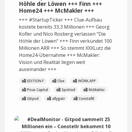
Höhle der Löwen +++ Finn +++
Home24 +++ McMakler +++
+++ #StartupTicker +++ Clue-Aufbau
kostete bereits 33,3 Millionen +++ Georg
Kofler und Nico Rosberg verlassen "Die
Höhle der Löwen" +++ Finn verkündet 100
Millionen ARR +++ So stemmt XXXLutz die
Home24-Übernahme +++ McMakler:
Vision und Realität liegen weit
auseinander +++
EDITION F
Clue
WÖRK.APP
Picus Capital
Spotted
McMakler
Gitpod
allygatr
ConstellR