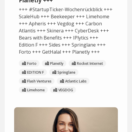
Planetly +++
+++ #StartupTicker-Wochenrückblick +++
ScaleHub +++ Beekeeper +++ Limehome
+++ Apheris +++ Vegdog +++ Carbon
Atlantis +++ Skinera +++ CyberDesk +++
Bears with Benefits +++ IPlytics +++
Edition F +++ Sides +++ Springlane +++
Forto +++ GetHalal +++ Planetly +++
Forto
Planetly
Rocket Internet
EDITION F
Springlane
Flash Ventures
Atlantic Labs
Limehome
VEGDOG