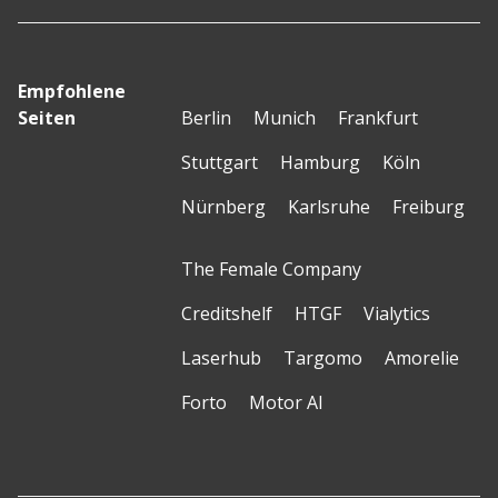
Empfohlene
Seiten
Berlin
Munich
Frankfurt
Stuttgart
Hamburg
Köln
Nürnberg
Karlsruhe
Freiburg
The Female Company
Creditshelf
HTGF
Vialytics
Laserhub
Targomo
Amorelie
Forto
Motor AI