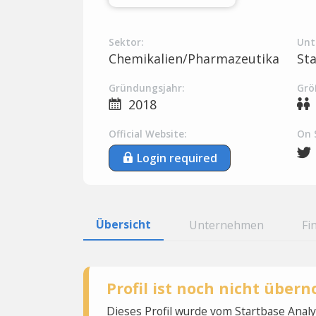
Sektor:
Unt
Chemikalien/Pharmazeutika
St
Gründungsjahr:
Grö
2018
Official Website:
On 
Login required
Übersicht
Unternehmen
Fi
Profil ist noch nicht übe
Dieses Profil wurde vom Startbase Ana