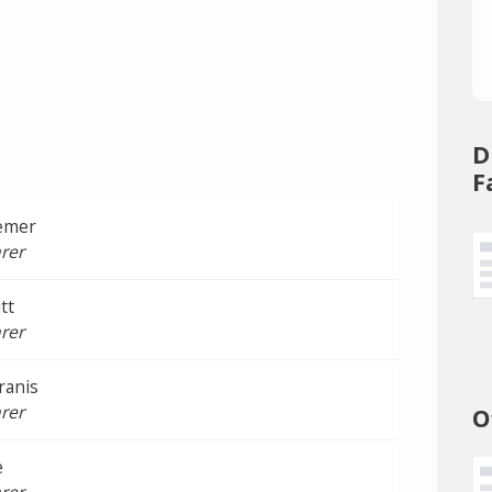
D
F
iemer
rer
tt
rer
ranis
rer
O
e