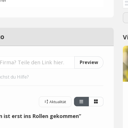
rer
ko
V
Preview
chst du Hilfe?
Aktualität