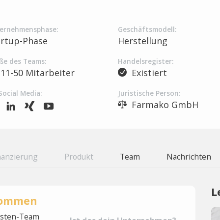
ernehmensphase:
Geschäftsmodell:
artup-Phase
Herstellung
ße des Teams:
Handelsregister:
11-50 Mitarbeiter
Existiert
Social Media:
Juristische Person:
Farmako GmbH
nanzierung
Produkt
Team
Nachrichten
L
rnommen
lysten-Team