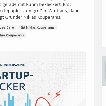
t gerade mit Ruhm bekleckert. Erst
unktepapier zum großen Wurf aus, dann
agt Gründer Niklas Kouparanis.
gea Care
Niklas Kouparanis
hia Kouparanis