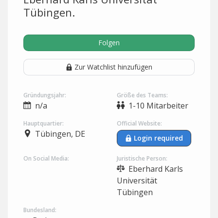
Tübingen.
Folgen
Zur Watchlist hinzufügen
Gründungsjahr:
Größe des Teams:
n/a
1-10 Mitarbeiter
Hauptquartier:
Official Website:
Tübingen, DE
Login required
On Social Media:
Juristische Person:
Eberhard Karls
Universität
Tübingen
Bundesland: