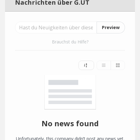
Nachrichten über G.UT
Preview
Brauchst du Hilfe?
No news found
Unfortunately, this company didn’t post any news yet.