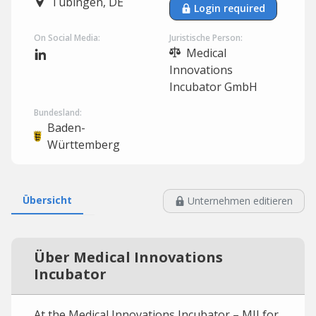
Tübingen, DE
Login required
On Social Media:
Juristische Person:
Medical
Innovations
Incubator GmbH
Bundesland:
Baden-
Württemberg
Übersicht
Unternehmen editieren
Über Medical Innovations
Incubator
At the Medical Innovations Incubator – MII for