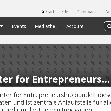
Startbase.de
Datenbank
Acc
Events
Mediathek
Account
Center for Entrepreneurship
nter for Entrepreneurship bündelt dies
äten und ist zentrale Anlaufstelle für all
 rund um die Themen Innovation,