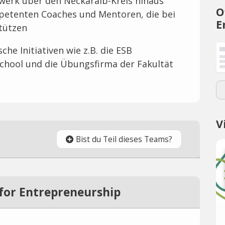
zwerk über den Neckaralb-Kreis hinaus
O
petenten Coaches und Mentoren, die bei
E
tützen
che Initiativen wie z.B. die ESB
chool und die Übungsfirma der Fakultät
V
Bist du Teil dieses Teams?
for Entrepreneurship