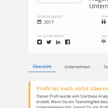
Unter
Gründungsjahr:
Grö
2017
On Social Media:
Juri
Übersicht
Unternehmen
T
Profil ist noch nicht übe
Dieses Profil wurde vom Startbase Ana
erstellt. Wenn Du ein Teammitglied dies
Unternehmens bist, kannst Du das Profi