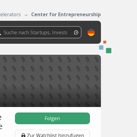
elerators
Center for Entrepreneurship
e
Folgen
e
Zur Watchlist hinzufügen