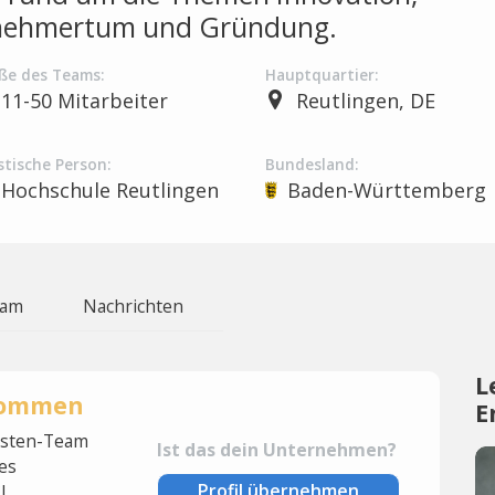
nehmertum und Gründung.
ße des Teams:
Hauptquartier:
11-50 Mitarbeiter
Reutlingen, DE
stische Person:
Bundesland:
Hochschule Reutlingen
Baden-Württemberg
eam
Nachrichten
L
rnommen
E
lysten-Team
Ist das dein Unternehmen?
es
Profil übernehmen
l