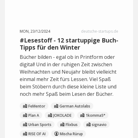
MON, 23/12/2024
deutsche-startups.de
#Lesestoff - 12 startuppige Buch-
Tipps für den Winter
Bücher bilden - egal ob in Printform oder
digital! Und in der ruhigen Zeit zwischen
Weihnachten und Neujahr bleibt vielleicht
einmal mehr Zeit fürs Lessen. Viel Spaß
beim Stöbern durch diese kleine Liste und
noch mehr Spaß beim Lesen der Bücher.
FeMentor
German Autolabs
Plan A
JOKOLADE
1komma5°
Urban Sports
Flixbus
signavio
RISE OF AI
Mischa Rürup