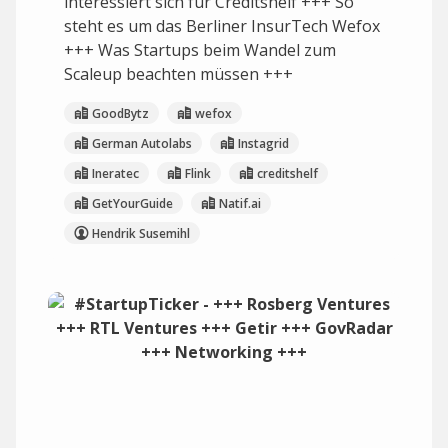
interessiert sich für Creditshelf +++ So
steht es um das Berliner InsurTech Wefox
+++ Was Startups beim Wandel zum
Scaleup beachten müssen +++
GoodBytz
wefox
German Autolabs
Instagrid
Ineratec
Flink
creditshelf
GetYourGuide
Natif.ai
Hendrik Susemihl