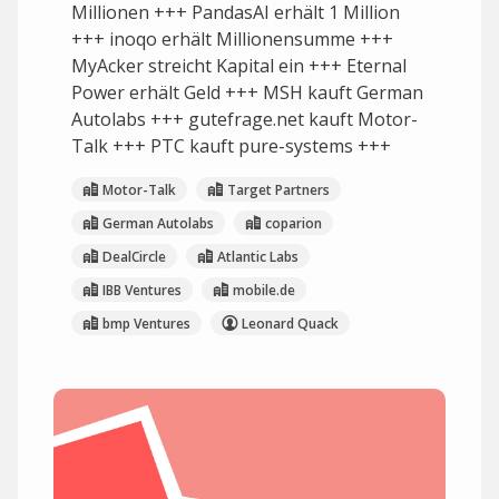
Millionen +++ PandasAI erhält 1 Million
+++ inoqo erhält Millionensumme +++
MyAcker streicht Kapital ein +++ Eternal
Power erhält Geld +++ MSH kauft German
Autolabs +++ gutefrage.net kauft Motor-
Talk +++ PTC kauft pure-systems +++
Motor-Talk
Target Partners
German Autolabs
coparion
DealCircle
Atlantic Labs
IBB Ventures
mobile.de
bmp Ventures
Leonard Quack