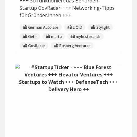
+++ So funktioniert das Behörden-
Startup GovRadar +++ Networking-Tipps
für Gründer.innen +++
German Autolabs
LIQID
Stylight
Getir
marta
mybestbrands
GovRadar
Rosberg Ventures