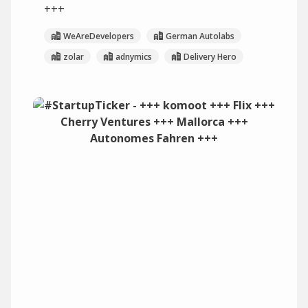
+++
WeAreDevelopers
German Autolabs
zolar
adnymics
Delivery Hero