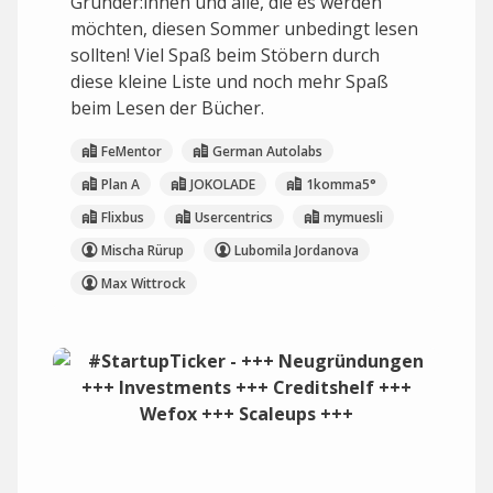
Gründer:innen und alle, die es werden
möchten, diesen Sommer unbedingt lesen
sollten! Viel Spaß beim Stöbern durch
diese kleine Liste und noch mehr Spaß
beim Lesen der Bücher.
FeMentor
German Autolabs
Plan A
JOKOLADE
1komma5°
Flixbus
Usercentrics
mymuesli
Mischa Rürup
Lubomila Jordanova
Max Wittrock