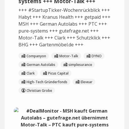
systems +++ Motor-Talk +++
+++ #StartupTicker-Wochenrückblick +++
Habyt +++ Kranus Health +++ getpaid +++
MSH +++ German Autolabs +++ PTC +++
pure-systems +++ gutefrage.net +++
Motor-Talk +++ Clark +++ Schutzklick +++
BHG +++ Gartenmöbel.de +++
Companyon
Motor-Talk
DYNO
German Autolabs
simplesurance
Clark
Picus Capital
High-Tech Gründerfonds
Elevear
Christian Grobe