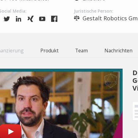
Social Media:
Juristische Person:
Gestalt Robotics G
nanzierung
Produkt
Team
Nachrichten
D
G
V