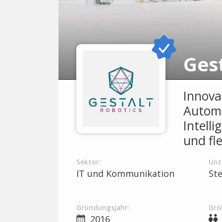
Ges
Innovat
Automa
Intelli
und fl
Sektor:
Unt
IT und Kommunikation
St
Gründungsjahr:
Grö
2016