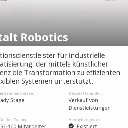
talt Robotics
ionsdienstleister für industrielle
tisierung, der mittels künstlicher
genz die Transformation zu effizienten
exiblen Systemen unterstützt.
ernehmensphase:
Geschäftsmodell:
eady Stage
Verkauf von
Dienstleistungen
ße des Teams:
Handelsregister:
51-100 Mitarbeiter
Existiert