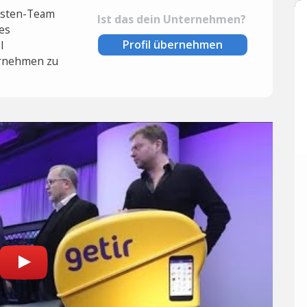
lysten-Team
Ist das dein Unternehmen?
es
Profil übernehmen
l
rnehmen zu