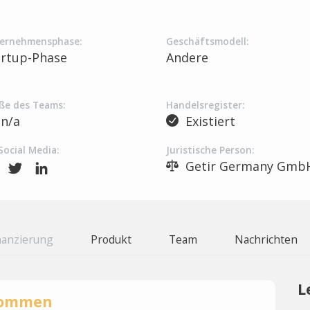
ernehmensphase:
Geschäftsmodell:
artup-Phase
Andere
ße des Teams:
Handelsregister:
n/a
Existiert
Social Media:
Juristische Person:
Getir Germany Gmb
nanzierung
Produkt
Team
Nachrichten
L
rnommen