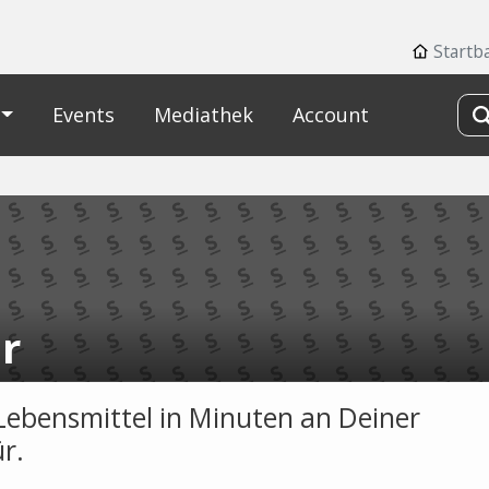
Startb
Events
Mediathek
Account
ir
Lebensmittel in Minuten an Deiner
r.