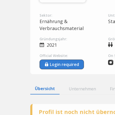
Sektor:
Unt
Ernährung &
St
Verbrauchsmaterial
Gründungsjahr:
Grö
2021
Official Website:
On 
Login required
Übersicht
Unternehmen
Fi
Profil ist noch nicht übe