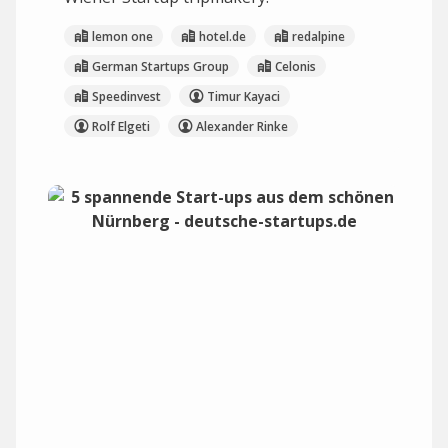
lemon one
hotel.de
redalpine
German Startups Group
Celonis
Speedinvest
Timur Kayaci
Rolf Elgeti
Alexander Rinke