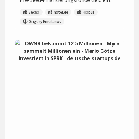
Pre-Seed-Finanzierungsrunde Geld ein.
Secfix
hotel.de
Flixbus
Grigory Emelianov