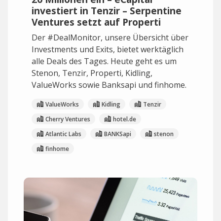
investiert in Tenzir – Serpentine
Ventures setzt auf Properti
Der #DealMonitor, unsere Übersicht über
Investments und Exits, bietet werktäglich
alle Deals des Tages. Heute geht es um
Stenon, Tenzir, Properti, Kidling,
ValueWorks sowie Banksapi und finhome.
ValueWorks
Kidling
Tenzir
Cherry Ventures
hotel.de
Atlantic Labs
BANKSapi
stenon
finhome