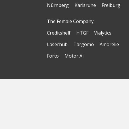
Nürnberg
Karlsruhe
Freiburg
The Female Company
Creditshelf
HTGF
Vialytics
Laserhub
Targomo
Amorelie
Forto
Motor AI
© Startbase
GmbH 2026
Startseite
Sitemap
Geokarte
Datenschutzerklärung
Nutzungsbedingungen