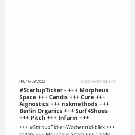
FRI, 16/09/2022
deutsche-startups.de
#StartupTicker - +++ Morpheus
Space +++ Candis +++ Cure +++
Aignostics +++ riskmethods +++
Berlin Organics +++ Surf4Shoes
+++ Pitch +++ Infarm +++
+++ #StartupTicker-Wochenrückblick +++
codary +++ Morpheus Space +++ Candis