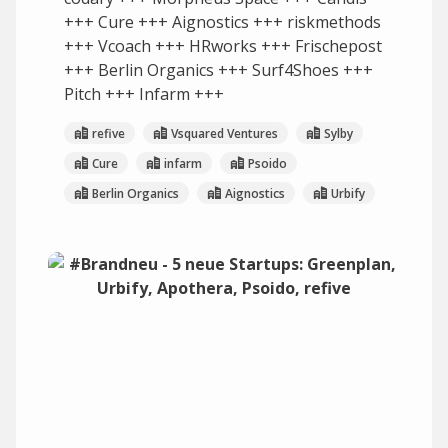
+++ Cure +++ Aignostics +++ riskmethods
+++ Vcoach +++ HRworks +++ Frischepost
+++ Berlin Organics +++ Surf4Shoes +++
Pitch +++ Infarm +++
refive
Vsquared Ventures
Sylby
Cure
infarm
Psoido
Berlin Organics
Aignostics
Urbify