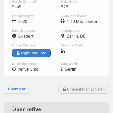
Geschäftsmodell:
Zielgruppe:
SaaS
B2B
Gründungsjahr:
Größe des Teams:
2020
1-10 Mitarbeiter
Handelsregister:
Hauptquartier:
Existiert
Berlin, DE
Official Website:
On Social Media:
Login required
Juristische Person:
Bundesland:
refive GmbH
Berlin
Übersicht
Unternehmen editieren
Über refive