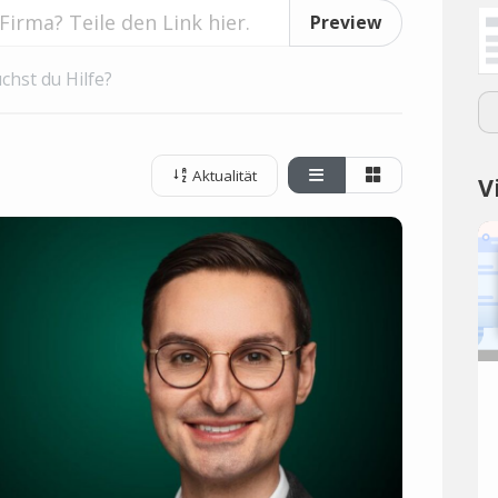
Preview
chst du Hilfe?
Aktualität
V