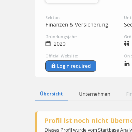
Sektor:
Unt
Finanzen & Versicherung
Se
Gründungsjahr:
Grö
2020
Official Website:
On 
Login required
Übersicht
Unternehmen
Fi
Profil ist noch nicht übe
Dieses Profil wurde vom Startbase Ana