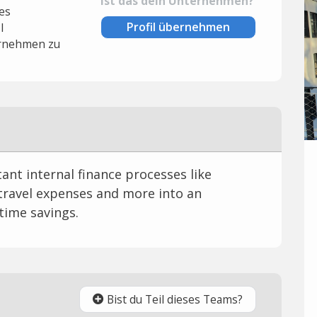
Ist das dein Unternehmen?
es
Profil übernehmen
l
rnehmen zu
nt internal finance processes like
 travel expenses and more into an
time savings.
Bist du Teil dieses Teams?