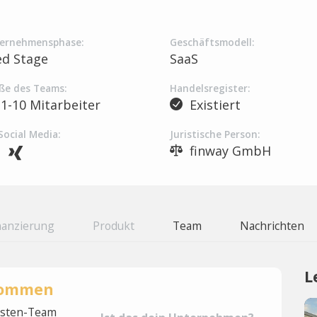
ernehmensphase:
Geschäftsmodell:
ed Stage
SaaS
ße des Teams:
Handelsregister:
1-10 Mitarbeiter
Existiert
Social Media:
Juristische Person:
finway GmbH
nanzierung
Produkt
Team
Nachrichten
L
rnommen
lysten-Team