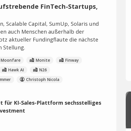
ufstrebende FinTech-Startups,
, Scalable Capital, SumUp, Solaris und
hen auch Menschen außerhalb der
otz aktueller Fundingflaute die nächste
 Stellung.
Moonfare
Monite
Finway
Hawk AI
N26
ümmer
Christoph Nicola