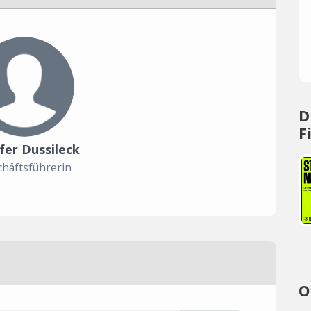
D
F
fer Dussileck
häftsführerin
O