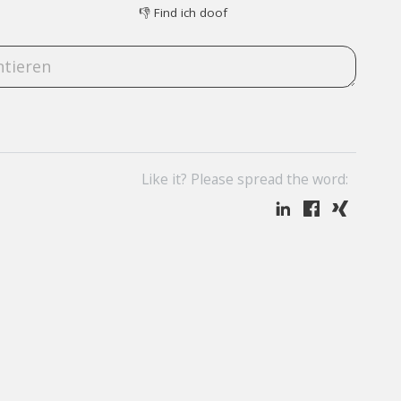
👎
Find ich doof
Like it? Please spread the word: