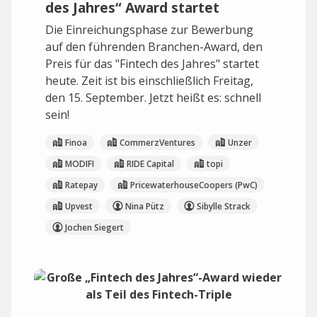
des Jahres“ Award startet
Die Einreichungsphase zur Bewerbung
auf den führenden Branchen-Award, den
Preis für das "Fintech des Jahres" startet
heute. Zeit ist bis einschließlich Freitag,
den 15. September. Jetzt heißt es: schnell
sein!
Finoa
CommerzVentures
Unzer
MODIFI
RIDE Capital
topi
Ratepay
PricewaterhouseCoopers (PwC)
Upvest
Nina Pütz
Sibylle Strack
Jochen Siegert