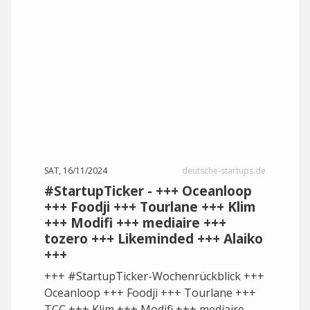
SAT, 16/11/2024
deutsche-startups.de
#StartupTicker - +++ Oceanloop
+++ Foodji +++ Tourlane +++ Klim
+++ Modifi +++ mediaire +++
tozero +++ Likeminded +++ Alaiko
+++
+++ #StartupTicker-Wochenrückblick +++
Oceanloop +++ Foodji +++ Tourlane +++
TCC +++ Klim +++ Modifi +++ mediaire