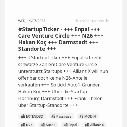
WED, 19/07/2023
deutsche-startups.de
#StartupTicker - +++ Enpal +++
Care Venture Circle +++ N26 +++
Hakan Koç +++ Darmstadt +++
Standorte +++
+++ #StartupTicker +++ Enpal schreibt
schwarze Zahlen! Care Venture Circle
unterstützt Startups +++ Allianz X will nun
offenbar doch keine N26-Anteile
verkaufen +++ So tickt Auto1-Gründer
Hakan Koç +++ Über die Startup-
Hochburg Darmstadt +++ Frank Thelen
über Startup-Standorte +++
EXTEND3D
Passbase
MODIFI
N26
Auto1
Enpal
Allianz X