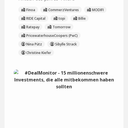
Finoa
CommerzVentures
MODIFI
RIDE Capital
topi
Billie
Ratepay
Tomorrow
PricewaterhouseCoopers (PwC)
Nina Pütz
Sibylle Strack
Christine Kiefer