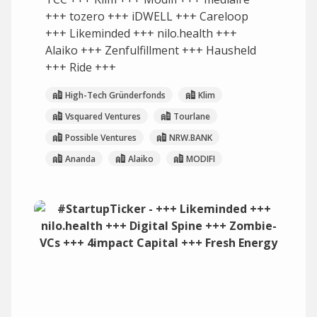
+++ tozero +++ iDWELL +++ Careloop
+++ Likeminded +++ nilo.health +++
Alaiko +++ Zenfulfillment +++ Hausheld
+++ Ride +++
High-Tech Gründerfonds
Klim
Vsquared Ventures
Tourlane
Possible Ventures
NRW.BANK
Ananda
Alaiko
MODIFI