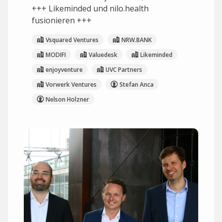
+++ Likeminded und nilo.health
fusionieren +++
Vsquared Ventures
NRW.BANK
MODIFI
Valuedesk
Likeminded
enjoyventure
UVC Partners
Vorwerk Ventures
Stefan Anca
Nelson Holzner