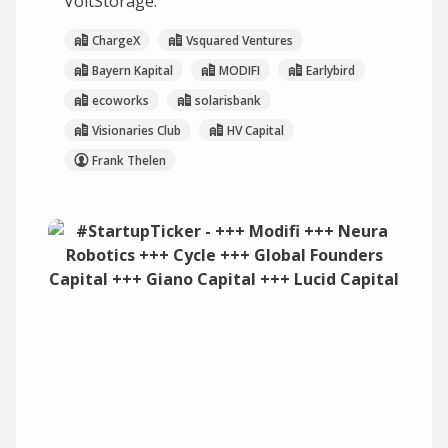
VoltStorage.
ChargeX
Vsquared Ventures
Bayern Kapital
MODIFI
Earlybird
ecoworks
solarisbank
Visionaries Club
HV Capital
Frank Thelen