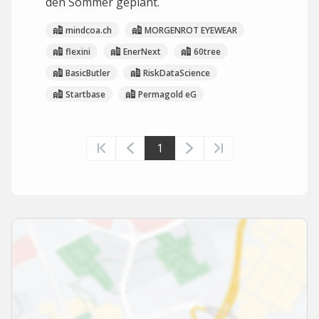
den Sommer geplant.
mindcoa.ch
MORGENROT EYEWEAR
flexini
EnerNext
60tree
BasicButler
RiskDataScience
Startbase
Permagold eG
1