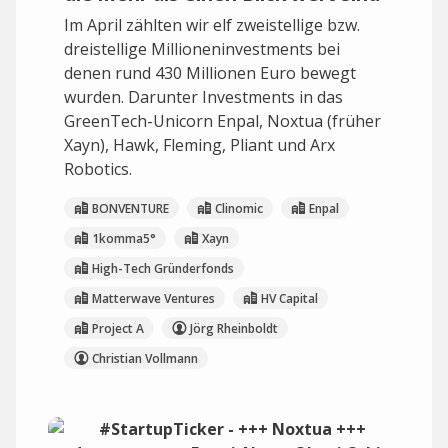
Im April zählten wir elf zweistellige bzw.
dreistellige Millioneninvestments bei
denen rund 430 Millionen Euro bewegt
wurden. Darunter Investments in das
GreenTech-Unicorn Enpal, Noxtua (früher
Xayn), Hawk, Fleming, Pliant und Arx
Robotics.
BONVENTURE
Clinomic
Enpal
1komma5°
Xayn
High-Tech Gründerfonds
Matterwave Ventures
HV Capital
Project A
Jörg Rheinboldt
Christian Vollmann