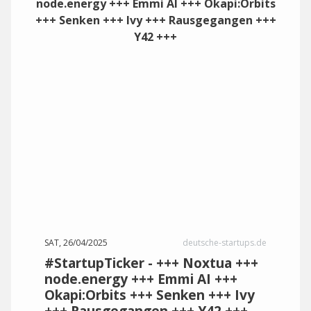
SAT, 26/04/2025
deutsche-startups.de
#StartupTicker - +++ Noxtua +++
node.energy +++ Emmi AI +++
Okapi:Orbits +++ Senken +++ Ivy
+++ Rausgegangen +++ Y42 +++