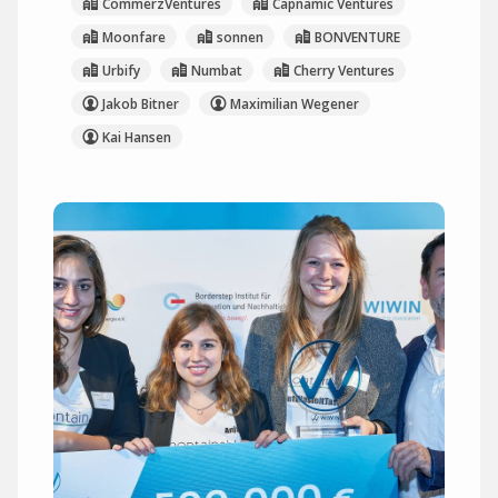
CommerzVentures
Capnamic Ventures
Moonfare
sonnen
BONVENTURE
Urbify
Numbat
Cherry Ventures
Jakob Bitner
Maximilian Wegener
Kai Hansen