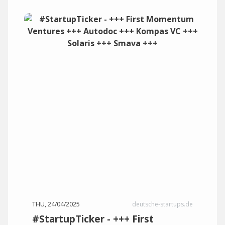
THU, 24/04/2025
deutsche-startups.de
#StartupTicker - +++ First