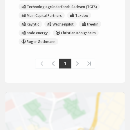
Technologiegründerfonds Sachsen (TGFS)
Main Capital Partners
Taxdoo
Raylytic
Wechselpilot
treefin
node.energy
Christian Königsheim
Roger Gothmann
1