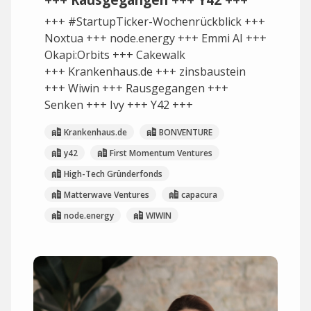
+++ #StartupTicker-Wochenrückblick +++
Noxtua +++ node.energy +++ Emmi AI +++
Okapi:Orbits +++ Cakewalk
+++ Krankenhaus.de +++ zinsbaustein
+++ Wiwin +++ Rausgegangen +++
Senken +++ Ivy +++ Y42 +++
Krankenhaus.de
BONVENTURE
y42
First Momentum Ventures
High-Tech Gründerfonds
Matterwave Ventures
capacura
node.energy
WIWIN