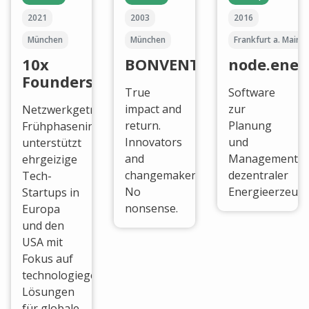
2021
2003
2016
München
München
Frankfurt a. Main
10x
BONVENTURE
node.ener
Founders
True
Software
impact and
zur
Netzwerkgetriebener
return.
Planung
Frühphaseninvestor
Innovators
und
unterstützt
and
Management
ehrgeizige
changemakers.
dezentraler
Tech-
No
Energieerzeug
Startups in
nonsense.
Europa
und den
USA mit
Fokus auf
technologiegetriebene
Lösungen
für globale