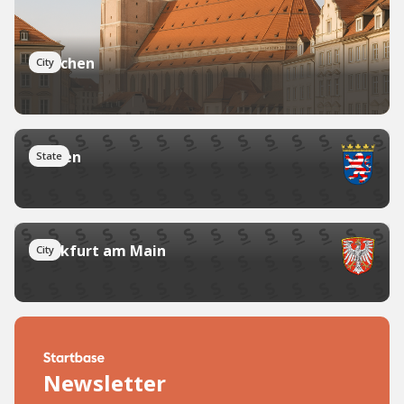
München
City
Hessen
State
Frankfurt am Main
City
Newsletter