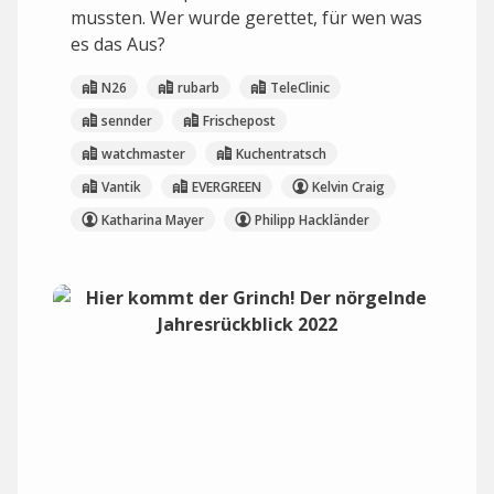
mussten. Wer wurde gerettet, für wen was
es das Aus?
N26
rubarb
TeleClinic
sennder
Frischepost
watchmaster
Kuchentratsch
Vantik
EVERGREEN
Kelvin Craig
Katharina Mayer
Philipp Hackländer