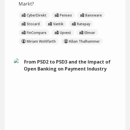
Markt?
CyberDirekt
Penseo
Banxware
Stocard
Vantik
Ratepay
FinCompare
Upvest
Elinvar
Miriam Wohlfarth
Kilian Thalhammer