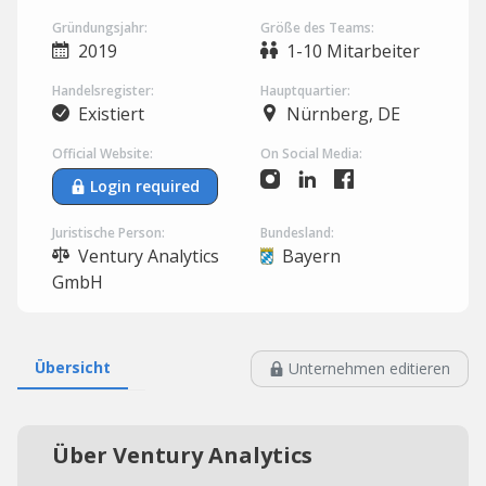
Gründungsjahr:
Größe des Teams:
2019
1-10 Mitarbeiter
Handelsregister:
Hauptquartier:
Existiert
Nürnberg, DE
Official Website:
On Social Media:
Login required
Juristische Person:
Bundesland:
Ventury Analytics
Bayern
GmbH
Übersicht
Unternehmen editieren
Über Ventury Analytics