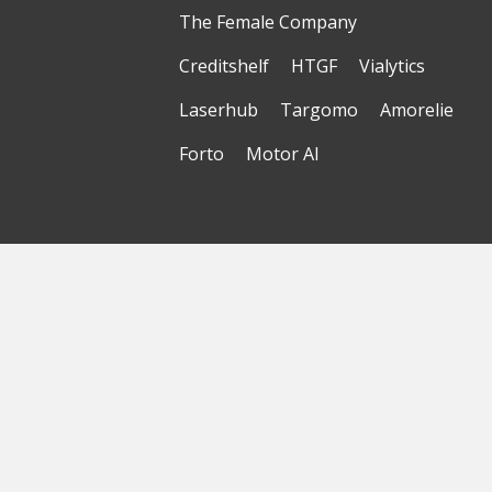
The Female Company
Creditshelf
HTGF
Vialytics
Laserhub
Targomo
Amorelie
Forto
Motor AI
© Startbase
GmbH 2026
Startseite
Sitemap
Geokarte
Datenschutzerklärung
Nutzungsbedingungen
Impressum
Haftungsausschluss