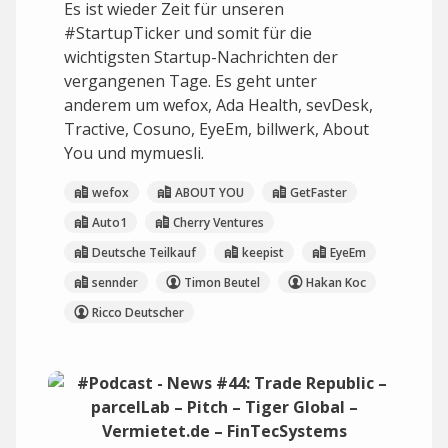
Es ist wieder Zeit für unseren
#StartupTicker und somit für die
wichtigsten Startup-Nachrichten der
vergangenen Tage. Es geht unter
anderem um wefox, Ada Health, sevDesk,
Tractive, Cosuno, EyeEm, billwerk, About
You und mymuesli.
wefox
ABOUT YOU
GetFaster
Auto1
Cherry Ventures
Deutsche Teilkauf
keepist
EyeEm
sennder
Timon Beutel
Hakan Koc
Ricco Deutscher