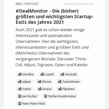
WED, 14/07/2021
deutsche-startups.de
#DealMonitor - Die (bisher)
größten und wichtigsten Startup-
Exits des Jahres 2021
Auch 2021 gab es schon wieder einige
interessante und spektakuläre
Übernahmen. Hier die wichtigsten,
interessantesten und größten Exits und
(Mehrheits)-Übernahmen der
vergangenen Monate. Darunter Think-
Cell, Adjust, Signavio, Fyber und Kaleido.
Userlike
LeanIX
innosabi
adjust
IDnow
TeamViewer
Yabeo
smava
Flip4new
Jan Fischer
Stefan Krautkrämer
Hans-Peter Heid