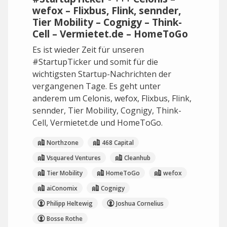
wefox – Flixbus, Flink, sennder,
Tier Mobility – Cognigy – Think-
Cell – Vermietet.de – HomeToGo
Es ist wieder Zeit für unseren
#StartupTicker und somit für die
wichtigsten Startup-Nachrichten der
vergangenen Tage. Es geht unter
anderem um Celonis, wefox, Flixbus, Flink,
sennder, Tier Mobility, Cognigy, Think-
Cell, Vermietet.de und HomeToGo.
Northzone
468 Capital
Vsquared Ventures
Cleanhub
Tier Mobility
HomeToGo
wefox
aiConomix
Cognigy
Philipp Heltewig
Joshua Cornelius
Bosse Rothe