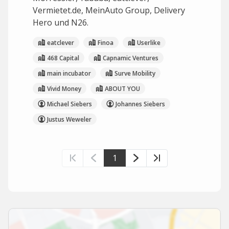
Vermietet.de, MeinAuto Group, Delivery
Hero und N26.
eatclever
Finoa
Userlike
468 Capital
Capnamic Ventures
main incubator
Surve Mobility
Vivid Money
ABOUT YOU
Michael Siebers
Johannes Siebers
Justus Weweler
1