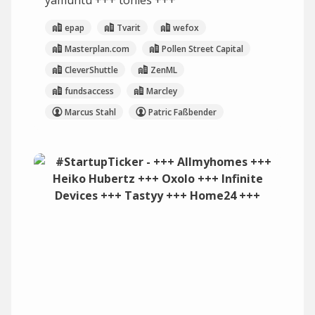
yamuntu +++ tonies +++
epap
Tvarit
wefox
Masterplan.com
Pollen Street Capital
CleverShuttle
ZenML
fundsaccess
Marcley
Marcus Stahl
Patric Faßbender