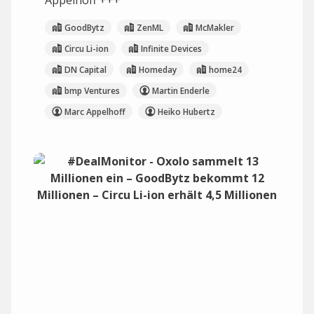
Appelhoff +++
GoodBytz
ZenML
McMakler
Circu Li-ion
Infinite Devices
DN Capital
Homeday
home24
bmp Ventures
Martin Enderle
Marc Appelhoff
Heiko Hubertz