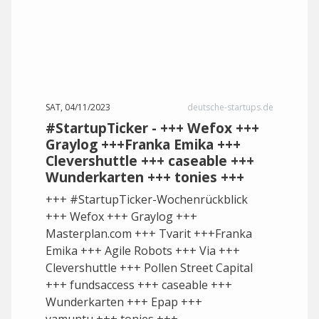
SAT, 04/11/2023
deutsche-startups.de
#StartupTicker - +++ Wefox +++
Graylog +++Franka Emika +++
Clevershuttle +++ caseable +++
Wunderkarten +++ tonies +++
+++ #StartupTicker-Wochenrückblick
+++ Wefox +++ Graylog +++
Masterplan.com +++ Tvarit +++Franka
Emika +++ Agile Robots +++ Via +++
Clevershuttle +++ Pollen Street Capital
+++ fundsaccess +++ caseable +++
Wunderkarten +++ Epap +++