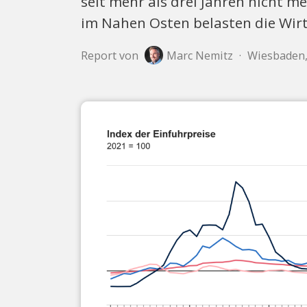
seit mehr als drei Jahren nicht m
im Nahen Osten belasten die Wirt
Report von
Marc Nemitz
·
Wiesbaden, 