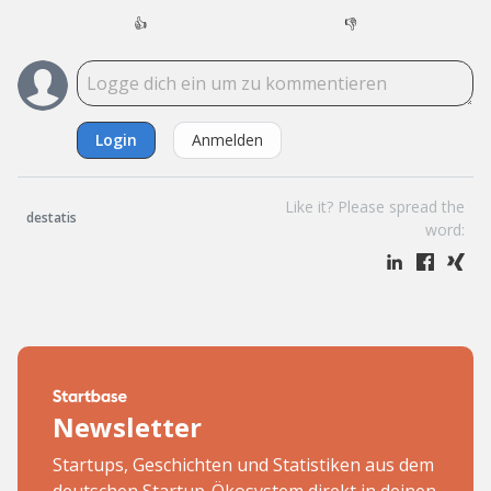
👍
👎
Login
Anmelden
Like it? Please spread the
destatis
word:
Newsletter
Startups, Geschichten und Statistiken aus dem