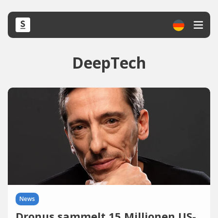
DeepTech
News
Dronus sammelt 15 Millionen US-