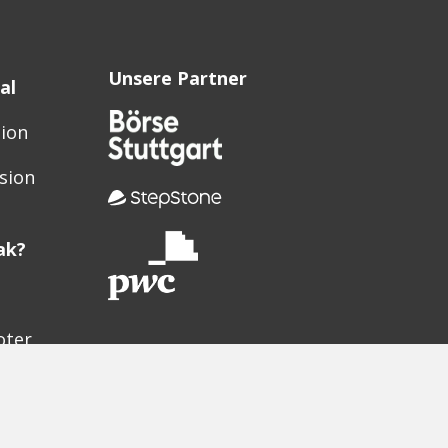
Unsere Partner
al
sion
sion
ak?
oter