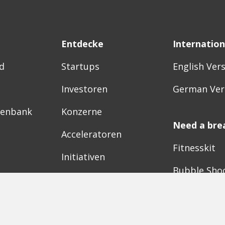
Entdecke
Internation
d
Startups
English Ver
Investoren
German Ver
tenbank
Konzerne
Need a bre
Acceleratoren
Fitnesskit
Initiativen
Bubble Sho
Digitale Hubs
Workspaces
Events